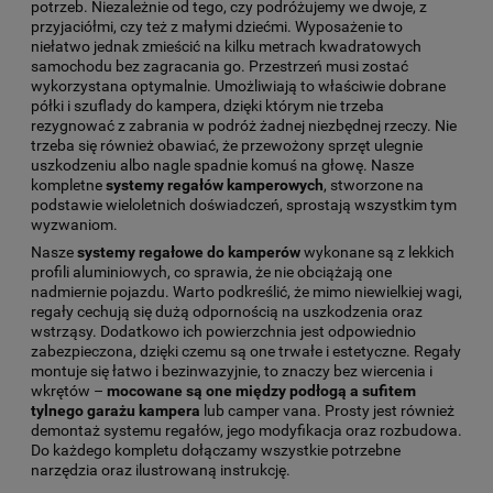
potrzeb. Niezależnie od tego, czy podróżujemy we dwoje, z
przyjaciółmi, czy też z małymi dziećmi. Wyposażenie to
niełatwo jednak zmieścić na kilku metrach kwadratowych
samochodu bez zagracania go. Przestrzeń musi zostać
wykorzystana optymalnie. Umożliwiają to właściwie dobrane
półki i szuflady do kampera, dzięki którym nie trzeba
rezygnować z zabrania w podróż żadnej niezbędnej rzeczy. Nie
trzeba się również obawiać, że przewożony sprzęt ulegnie
uszkodzeniu albo nagle spadnie komuś na głowę. Nasze
kompletne
systemy regałów kamperowych
, stworzone na
podstawie wieloletnich doświadczeń, sprostają wszystkim tym
wyzwaniom.
Nasze
systemy regałowe do kamperów
wykonane są z lekkich
profili aluminiowych, co sprawia, że nie obciążają one
nadmiernie pojazdu. Warto podkreślić, że mimo niewielkiej wagi,
regały cechują się dużą odpornością na uszkodzenia oraz
wstrząsy. Dodatkowo ich powierzchnia jest odpowiednio
zabezpieczona, dzięki czemu są one trwałe i estetyczne. Regały
montuje się łatwo i bezinwazyjnie, to znaczy bez wiercenia i
wkrętów –
mocowane są one między podłogą a sufitem
tylnego garażu kampera
lub camper vana. Prosty jest również
demontaż systemu regałów, jego modyfikacja oraz rozbudowa.
Do każdego kompletu dołączamy wszystkie potrzebne
narzędzia oraz ilustrowaną instrukcję.