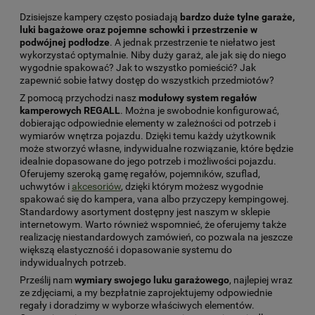
Dzisiejsze kampery często posiadają
bardzo duże tylne garaże,
luki bagażowe oraz pojemne schowki i przestrzenie w
podwójnej podłodze
. A jednak przestrzenie te niełatwo jest
wykorzystać optymalnie. Niby duży garaż, ale jak się do niego
wygodnie spakować? Jak to wszystko pomieścić? Jak
zapewnić sobie łatwy dostęp do wszystkich przedmiotów?
Z pomocą przychodzi nasz
modułowy system regałów
kamperowych REGALL
. Można je swobodnie konfigurować,
dobierając odpowiednie elementy w zależności od potrzeb i
wymiarów wnętrza pojazdu. Dzięki temu każdy użytkownik
może stworzyć własne, indywidualne rozwiązanie, które będzie
idealnie dopasowane do jego potrzeb i możliwości pojazdu.
Oferujemy szeroką gamę regałów, pojemników, szuflad,
uchwytów i
akcesoriów
, dzięki którym możesz wygodnie
spakować się do kampera, vana albo przyczepy kempingowej.
Standardowy asortyment dostępny jest naszym w sklepie
internetowym. Warto również wspomnieć, że oferujemy także
realizację niestandardowych zamówień, co pozwala na jeszcze
większą elastyczność i dopasowanie systemu do
indywidualnych potrzeb.
Prześlij nam
wymiary swojego luku garażowego
, najlepiej wraz
ze zdjęciami, a my bezpłatnie zaprojektujemy odpowiednie
regały i doradzimy w wyborze właściwych elementów.