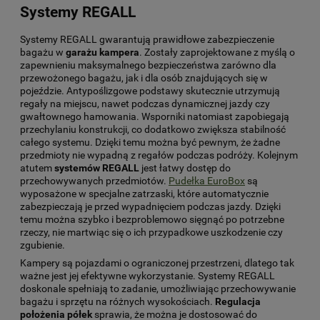
Systemy REGALL
Systemy REGALL gwarantują prawidłowe zabezpieczenie
bagażu w
garażu kampera
. Zostały zaprojektowane z myślą o
zapewnieniu maksymalnego bezpieczeństwa zarówno dla
przewożonego bagażu, jak i dla osób znajdujących się w
pojeździe. Antypoślizgowe podstawy skutecznie utrzymują
regały na miejscu, nawet podczas dynamicznej jazdy czy
gwałtownego hamowania. Wsporniki natomiast zapobiegają
przechylaniu konstrukcji, co dodatkowo zwiększa stabilność
całego systemu. Dzięki temu można być pewnym, że żadne
przedmioty nie wypadną z regałów podczas podróży. Kolejnym
atutem
systemów REGALL
jest łatwy dostęp do
przechowywanych przedmiotów.
Pudełka EuroBox
są
wyposażone w specjalne zatrzaski, które automatycznie
zabezpieczają je przed wypadnięciem podczas jazdy. Dzięki
temu można szybko i bezproblemowo sięgnąć po potrzebne
rzeczy, nie martwiąc się o ich przypadkowe uszkodzenie czy
zgubienie.
Kampery są pojazdami o ograniczonej przestrzeni, dlatego tak
ważne jest jej efektywne wykorzystanie. Systemy REGALL
doskonale spełniają to zadanie, umożliwiając przechowywanie
bagażu i sprzętu na różnych wysokościach.
Regulacja
położenia półek
sprawia, że można je dostosować do