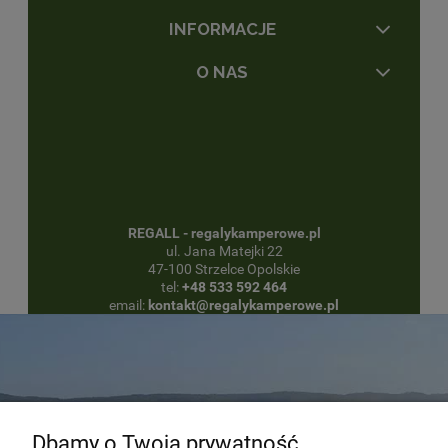
INFORMACJE
O NAS
REGALL - regalykamperowe.pl
ul. Jana Matejki 22
47-100 Strzelce Opolskie
tel:
+48 533 592 464
email:
kontakt@regalykamperowe.pl
Dbamy o Twoją prywatność