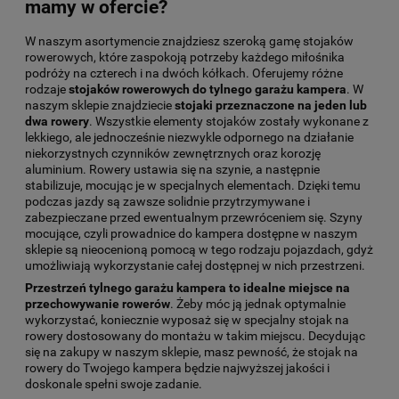
mamy w ofercie?
W naszym asortymencie znajdziesz szeroką gamę stojaków
rowerowych, które zaspokoją potrzeby każdego miłośnika
podróży na czterech i na dwóch kółkach. Oferujemy różne
rodzaje
stojaków rowerowych do tylnego garażu kampera
. W
naszym sklepie znajdziecie
stojaki przeznaczone na jeden lub
dwa rowery
. Wszystkie elementy stojaków zostały wykonane z
lekkiego, ale jednocześnie niezwykle odpornego na działanie
niekorzystnych czynników zewnętrznych oraz korozję
aluminium. Rowery ustawia się na szynie, a następnie
stabilizuje, mocując je w specjalnych elementach. Dzięki temu
podczas jazdy są zawsze solidnie przytrzymywane i
zabezpieczane przed ewentualnym przewróceniem się. Szyny
mocujące, czyli prowadnice do kampera dostępne w naszym
sklepie są nieocenioną pomocą w tego rodzaju pojazdach, gdyż
umożliwiają wykorzystanie całej dostępnej w nich przestrzeni.
Przestrzeń tylnego garażu kampera to idealne miejsce na
przechowywanie rowerów
. Żeby móc ją jednak optymalnie
wykorzystać, koniecznie wyposaż się w specjalny stojak na
rowery dostosowany do montażu w takim miejscu. Decydując
się na zakupy w naszym sklepie, masz pewność, że stojak na
rowery do Twojego kampera będzie najwyższej jakości i
doskonale spełni swoje zadanie.