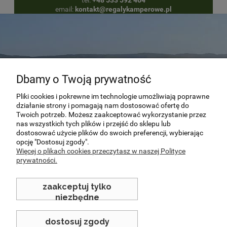
tel:
+48 533 592 464
email:
kontakt@regalykamperowe.pl
Dbamy o Twoją prywatność
Pliki cookies i pokrewne im technologie umożliwiają poprawne
działanie strony i pomagają nam dostosować ofertę do
Twoich potrzeb. Możesz zaakceptować wykorzystanie przez
“Podróżować to żyć.”
nas wszystkich tych plików i przejść do sklepu lub
dostosować użycie plików do swoich preferencji, wybierając
opcję "Dostosuj zgody".
Hans Christian Andersen
Więcej o plikach cookies przeczytasz w naszej Polityce
prywatności.
zaakceptuj tylko
niezbędne
dostosuj zgody