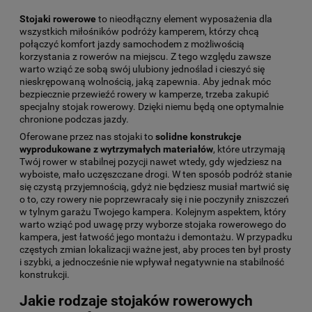
Stojaki rowerowe
to nieodłączny element wyposażenia dla
wszystkich miłośników podróży kamperem, którzy chcą
połączyć komfort jazdy samochodem z możliwością
korzystania z rowerów na miejscu. Z tego względu zawsze
warto wziąć ze sobą swój ulubiony jednoślad i cieszyć się
nieskrępowaną wolnością, jaką zapewnia. Aby jednak móc
bezpiecznie przewieźć rowery w kamperze, trzeba zakupić
specjalny stojak rowerowy. Dzięki niemu będą one optymalnie
chronione podczas jazdy.
Oferowane przez nas stojaki to
solidne konstrukcje
wyprodukowane z wytrzymałych materiałów
, które utrzymają
Twój rower w stabilnej pozycji nawet wtedy, gdy wjedziesz na
wyboiste, mało uczęszczane drogi. W ten sposób podróż stanie
się czystą przyjemnością, gdyż nie będziesz musiał martwić się
o to, czy rowery nie poprzewracały się i nie poczyniły zniszczeń
w tylnym garażu Twojego kampera. Kolejnym aspektem, który
warto wziąć pod uwagę przy wyborze stojaka rowerowego do
kampera, jest łatwość jego montażu i demontażu. W przypadku
częstych zmian lokalizacji ważne jest, aby proces ten był prosty
i szybki, a jednocześnie nie wpływał negatywnie na stabilność
konstrukcji.
Jakie rodzaje stojaków rowerowych