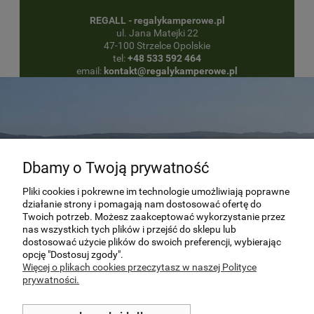
REGALL - regalykamperowe.pl
ul. Jana Matejki 22
47-100 Strzelce Opolskie
tel:
+48 533 592 464
email:
kontakt@regalykamperowe.pl
Dbamy o Twoją prywatność
Pliki cookies i pokrewne im technologie umożliwiają poprawne
działanie strony i pomagają nam dostosować ofertę do
Twoich potrzeb. Możesz zaakceptować wykorzystanie przez
“Podróżować to żyć.”
nas wszystkich tych plików i przejść do sklepu lub
dostosować użycie plików do swoich preferencji, wybierając
opcję "Dostosuj zgody".
Hans Christian Andersen
Więcej o plikach cookies przeczytasz w naszej Polityce
prywatności.