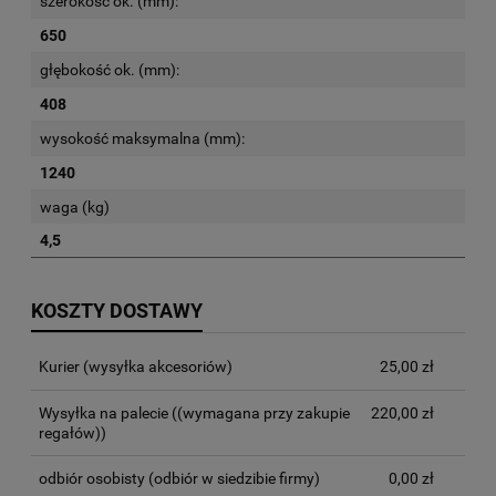
szerokość ok. (mm):
650
głębokość ok. (mm):
408
wysokość maksymalna (mm):
1240
waga (kg)
4,5
KOSZTY DOSTAWY
Kurier (wysyłka akcesoriów)
25,00 zł
Wysyłka na palecie
((wymagana przy zakupie
220,00 zł
regałów))
odbiór osobisty
(odbiór w siedzibie firmy)
0,00 zł