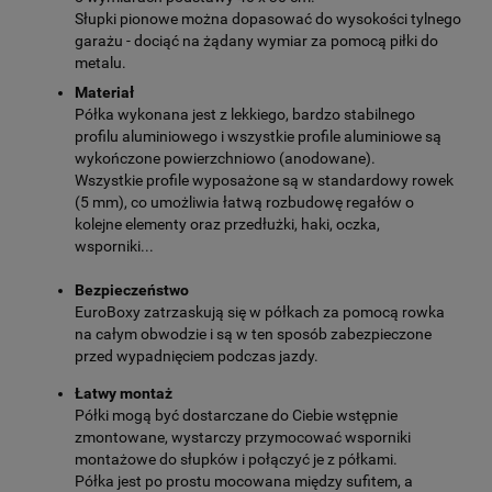
Słupki pionowe można dopasować do wysokości tylnego
garażu - dociąć na żądany wymiar za pomocą piłki do
metalu.
Materiał
Półka wykonana jest z lekkiego, bardzo stabilnego
profilu aluminiowego i wszystkie profile aluminiowe są
wykończone powierzchniowo (anodowane).
Wszystkie profile wyposażone są w standardowy rowek
(5 mm), co umożliwia łatwą rozbudowę regałów o
kolejne elementy oraz przedłużki, haki, oczka,
wsporniki...
Bezpieczeństwo
EuroBoxy zatrzaskują się w półkach za pomocą rowka
na całym obwodzie i są w ten sposób zabezpieczone
przed wypadnięciem podczas jazdy.
Łatwy montaż
Półki mogą być dostarczane do Ciebie wstępnie
zmontowane, wystarczy przymocować wsporniki
montażowe do słupków i połączyć je z półkami.
Półka jest po prostu mocowana między sufitem, a