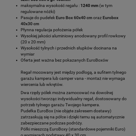
maksymalna wysokość regału :
1240 mm
(w tym
regulowane nóżki)
Pasuje do pudełek
Euro Box 60x40
cm
oraz
Eurobox
40x30 cm
Płynna regulacja położenia półek
Wysokiej jakości aluminiowy anodowany profil rowkowy
(20 x 20 mm)
Wysokość tylnych i przednich słupków docinana na
wymiar
Oferta jest ważna bez pokazanych EuroBoxów
Regał mocowany jest między podłogą, a sufitem tylnego
garażu kampera lub camper vana - montaż nie wymaga
wiercenia lub wkrętów.
Dwa rzędy pólek można zamocować na dowolnej
wysokości tworząc indywidualny regał, dostosowany do
potrzeb tylnego garażu Twojego kampera.
Pudełka EuroBox (nie objęte zakresem dostawy)
zatrzaskują się na półce i dzięki temu są automatycznie
zabezpieczane podczas podróży.
Półki mieszczą EuroBoxy (standardowe pojemniki Euro)
o wymiarach podstawy 40 x 30 cm.