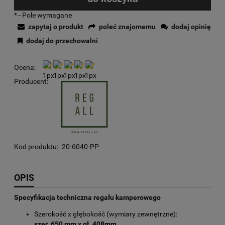
*
- Pole wymagane
zapytaj o produkt
poleć znajomemu
dodaj opinię
dodaj do przechowalni
Ocena:
Producent:
Kod produktu:
20-6040-PP
OPIS
Specyfikacja techniczna regału kamperowego
Szerokość x głębokość (wymiary zewnętrzne):
szer. 650 mm x gł. 408mm