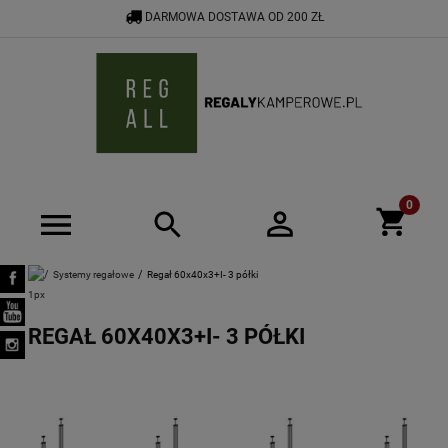
DARMOWA DOSTAWA OD 200 ZŁ
533 592 464
SHOP@REGALYKAMPEROWE.PL
Systemy regałowe
Regał 60x40x3+I- 3 półki
REGAŁ 60X40X3+I- 3 PÓŁKI