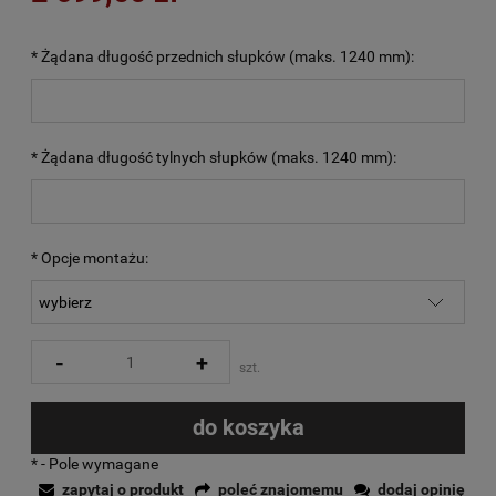
*
Żądana długość przednich słupków (maks. 1240 mm):
*
Żądana długość tylnych słupków (maks. 1240 mm):
*
Opcje montażu:
-
+
szt.
do koszyka
*
- Pole wymagane
zapytaj o produkt
poleć znajomemu
dodaj opinię