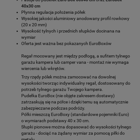
40x30 cm
Płynna regulacja położenia półek
Wysokiej jakości aluminiowy anodowany profil rowkowy
(20 x 20 mm)
Wysokość tylnych i przednich słupków docinana na
wymiar
Oferta jest ważna bez pokazanych EuroBoxów
Regał mocowany jest między podłogą, a sufitem tylnego
garażu kampera lub camper vana - montaż nie wymaga
wiercenia lub wkrętów.
Trzy rzędy pólek można zamocować na dowolnej
wysokości tworząc indywidualny regał, dostosowany do
potrzeb tylnego garażu Twojego kampera.
Pudełka EuroBox (nie objęte zakresem dostawy)
zatrzaskują się na półce i dzięki temu są automatycznie
zabezpieczane podczas podróży.
Półki mieszczą EuroBoxy (standardowe pojemniki Euro)
o wymiarach podstawy 40 x 30 cm.
Słupki pionowe można dopasować do wysokości tylnego
garażu - dociąć na żądany wymiar za pomocą piłki do
metalu.