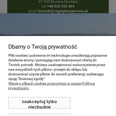
47-100 Strzelce Opolskie
tel:
+48 533 592 464
email:
kontakt@regalykamperowe.pl
Dbamy o Twoją prywatność
Pliki cookies i pokrewne im technologie umożliwiają poprawne
działanie strony i pomagają nam dostosować ofertę do
Twoich potrzeb. Możesz zaakceptować wykorzystanie przez
“Podróżować to żyć.”
nas wszystkich tych plików i przejść do sklepu lub
dostosować użycie plików do swoich preferencji, wybierając
opcję "Dostosuj zgody".
Hans Christian Andersen
Więcej o plikach cookies przeczytasz w naszej Polityce
prywatności.
zaakceptuj tylko
niezbędne