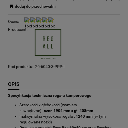
dodaj do przechowalni
Ocena:
Producent:
Kod produktu:
20-6040-3-PPP-I
OPIS
Specyfikacja techniczna regału kamperowego
Szerokość x głębokość (wymiary
zewnętrzne):
szer. 1904 mm x gł. 408mm
maksymalna wysokość regału :
1240 mm
(w tym
regulowane nóżki)
Pasuje do pudełek
Euro Box 60x40
cm
oraz
Eurobox