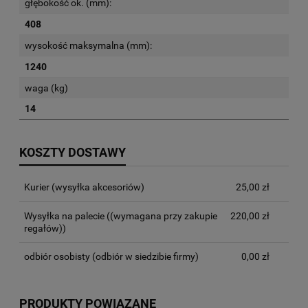
głębokość ok. (mm):
408
wysokość maksymalna (mm):
1240
waga (kg)
14
KOSZTY DOSTAWY
Kurier (wysyłka akcesoriów)
25,00 zł
Wysyłka na palecie
((wymagana przy zakupie
220,00 zł
regałów))
odbiór osobisty
(odbiór w siedzibie firmy)
0,00 zł
PRODUKTY POWIĄZANE