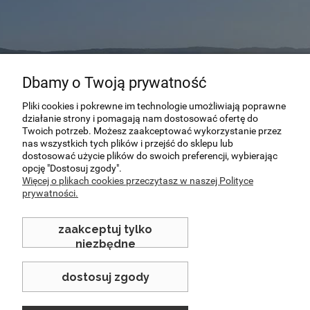
Dbamy o Twoją prywatność
Pliki cookies i pokrewne im technologie umożliwiają poprawne
działanie strony i pomagają nam dostosować ofertę do
Twoich potrzeb. Możesz zaakceptować wykorzystanie przez
“Podróżować to żyć.”
nas wszystkich tych plików i przejść do sklepu lub
dostosować użycie plików do swoich preferencji, wybierając
opcję "Dostosuj zgody".
Hans Christian Andersen
Więcej o plikach cookies przeczytasz w naszej Polityce
prywatności.
zaakceptuj tylko
niezbędne
dostosuj zgody