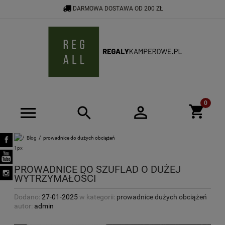
DARMOWA DOSTAWA OD 200 ZŁ
533 592 464
SHOP@REGALYKAMPEROWE.PL
Blog
prowadnice do dużych obciążeń
PROWADNICE DO SZUFLAD O DUŻEJ
WYTRZYMAŁOŚCI
Dodano:
27-01-2025
w kategorii:
prowadnice dużych obciążeń
autor:
admin