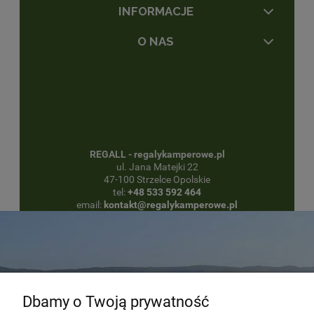
INFORMACJE
O NAS
REGALL - regalykamperowe.pl
ul. Jana Matejki 22
47-100 Strzelce Opolskie
tel:
+48 533 592 464
email:
kontakt@regalykamperowe.pl
Dbamy o Twoją prywatność